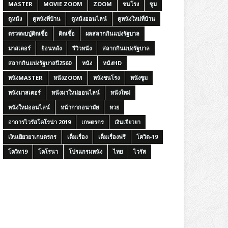
MASTER
MOVIE ZOOM
ZOOM
ชนโรง
ซูม
ดูหนัง
ดูหนังที่บ้าน
ดูหนังออนไลน์
ดูหนังใหม่ที่บ้าน
ตรวจพบปู่ติดเชื้อ
ติดเชื้อ
ผลสลากกินแบ่งรัฐบาล
มาสเตอร์
ย้อนหลัง
รีวิวหนัง
สลากกินแบ่งรัฐบาล
สลากกินแบ่งรัฐบาลปี2560
หนัง
หนังHD
หนังMASTER
หนังZOOM
หนังชนโรง
หนังซูม
หนังมาสเตอร์
หนังมาใหม่ออนไลน์
หนังใหม่
หนังใหม่ออนไลน์
หน้ากากอนามัย
หวย
อาการไวรัสโคโรน่า 2019
เกษตรกร
เงินเยียวยา
เงินเยียวยาเกษตรกร
เต็มเรื่อง
เต็มเรื่องฟรี
โควิด-19
โควิท19
โคโรนา
โปรแกรมหนัง
ไทย
ไวรัส