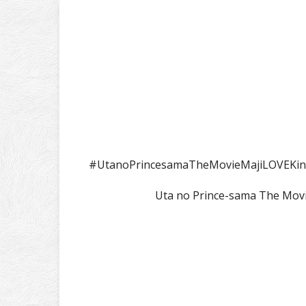
#UtanoPrincesamaTheMovieMajiLOVEKing
Uta no Prince-sama The Mov