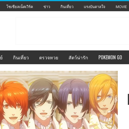
โซเชียลเน็ตเวิร์ค
ข่าว
กินเที่ยว
แรงบันดาลใจ
MOVIE
ย์
กินเที่ยว
ตรวจหวย
สัตว์น่ารัก
POKEMON GO