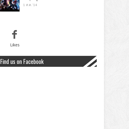
1 ส.ค. '14
Likes
Find us on Facebook