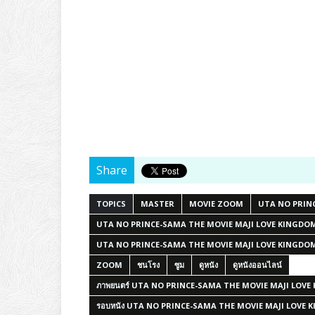
Share
TOPICS
MASTER
MOVIE ZOOM
UTA NO PRIN
UTA NO PRINCE-SAMA THE MOVIE MAJI LOVE KINGDOM - อุต
UTA NO PRINCE-SAMA THE MOVIE MAJI LOVE KINGD
ZOOM
ชนโรง
ซูม
ดูหนัง
ดูหนังออนไลน์
ภาพยนตร์ UTA NO PRINCE-SAMA THE MOVIE MAJI LOVE KING
รอบหนัง UTA NO PRINCE-SAMA THE MOVIE MAJI LOVE KINGD