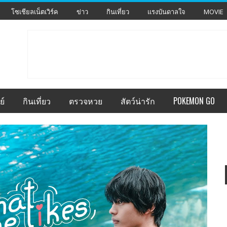
โซเชียลเน็ตเวิร์ค
ข่าว
กินเที่ยว
แรงบันดาลใจ
MOVIE
ย์
กินเที่ยว
ตรวจหวย
สัตว์น่ารัก
POKEMON GO