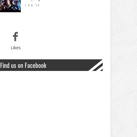
1 ส.ค. '14
Likes
Find us on Facebook