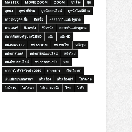
MASTER
MOVIE ZOOM
ZOOM
ชนโรง
ซูม
ดูหนัง
ดูหนังที่บ้าน
ดูหนังออนไลน์
ดูหนังใหม่ที่บ้าน
ตรวจพบปู่ติดเชื้อ
ติดเชื้อ
ผลสลากกินแบ่งรัฐบาล
มาสเตอร์
ย้อนหลัง
รีวิวหนัง
สลากกินแบ่งรัฐบาล
สลากกินแบ่งรัฐบาลปี2560
หนัง
หนังHD
หนังMASTER
หนังZOOM
หนังชนโรง
หนังซูม
หนังมาสเตอร์
หนังมาใหม่ออนไลน์
หนังใหม่
หนังใหม่ออนไลน์
หน้ากากอนามัย
หวย
อาการไวรัสโคโรน่า 2019
เกษตรกร
เงินเยียวยา
เงินเยียวยาเกษตรกร
เต็มเรื่อง
เต็มเรื่องฟรี
โควิด-19
โควิท19
โคโรนา
โปรแกรมหนัง
ไทย
ไวรัส