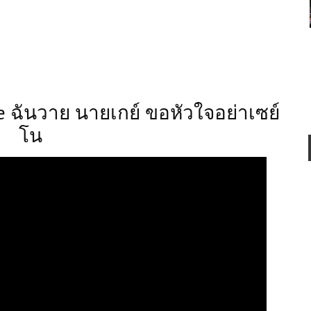
e ฉันวาย นายเกย์ ขอหัวใจอย่าเซย์
โน