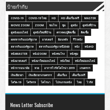
ป้ายกำกับ
COVID-19
COVID-19 ไทย
HD
HD เต็มเรื่องฟรี
MASTER
MOVIE ZOOM
ZOOM
ชนโรง
ซูม
ดูหนัง
ดูหนังที่บ้าน
ดูหนังออนไลน์
ดูหนังใหม่ที่บ้าน
ตรวจพบปู่ติดเชื้อ
ติดเชื้อ
ผลสลากกินแบ่งรัฐบาล
มาสเตอร์
ย้อนหลัง
รีวิวหนัง
สลากกินแบ่งรัฐบาล
สลากกินแบ่งรัฐบาลปี2560
หนัง
หนังHD
หนังMASTER
หนังZOOM
หนังชนโรง
หนังซูม
หนังมาสเตอร์
หนังมาใหม่ออนไลน์
หนังใหม่
หนังใหม่ออนไลน์
หน้ากากอนามัย
หวย
อาการไวรัสโคโรน่า 2019
เกษตรกร
เงินเยียวยา
เงินเยียวยาเกษตรกร
เต็มเรื่อง
เต็มเรื่องฟรี
โควิด-19
โควิท19
โคโรนา
โปรแกรมหนัง
ไทย
ไวรัส
News Letter Subscribe