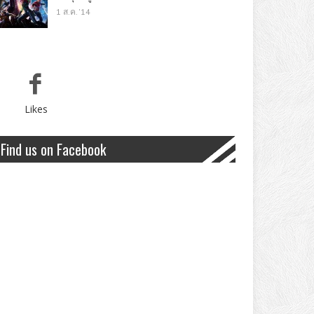
1 ส.ค. '14
Likes
Find us on Facebook