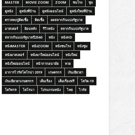
MASTER
MOVIE ZOOM
ZOOM
ชนโรง
ซูม
ดูหนัง
ดูหนังที่บ้าน
ดูหนังออนไลน์
ดูหนังใหม่ที่บ้าน
ตรวจพบปู่ติดเชื้อ
ติดเชื้อ
ผลสลากกินแบ่งรัฐบาล
มาสเตอร์
ย้อนหลัง
รีวิวหนัง
สลากกินแบ่งรัฐบาล
สลากกินแบ่งรัฐบาลปี2560
หนัง
หนังHD
หนังMASTER
หนังZOOM
หนังชนโรง
หนังซูม
หนังมาสเตอร์
หนังมาใหม่ออนไลน์
หนังใหม่
หนังใหม่ออนไลน์
หน้ากากอนามัย
หวย
อาการไวรัสโคโรน่า 2019
เกษตรกร
เงินเยียวยา
เงินเยียวยาเกษตรกร
เต็มเรื่อง
เต็มเรื่องฟรี
โควิด-19
โควิท19
โคโรนา
โปรแกรมหนัง
ไทย
ไวรัส