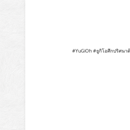
#YuGiOh #ยูกิโอศึกปริศนา