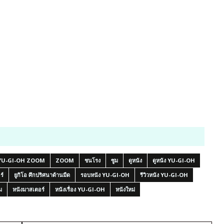
YU-GI-OH ZOOM
ZOOM
ชนโรง
ซูม
ดูหนัง
ดูหนัง YU-GI-OH
ร์
ยูกิโอ ศึกปริศนาด้านมืด
รอบหนัง YU-GI-OH
รีวิวหนัง YU-GI-OH
ม
หนังมาสเตอร์
หนังเรื่อง YU-GI-OH
หนังใหม่