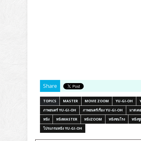
Share
TOPICS
MASTER
MOVIE ZOOM
YU-GI-OH
ภาพยนตร์ YU-GI-OH
ภาพยนตร์เรื่อง YU-GI-OH
มาสเตอ
หนัง
หนังMASTER
หนังZOOM
หนังชนโรง
หนังซู
โปรแกรมหนัง YU-GI-OH