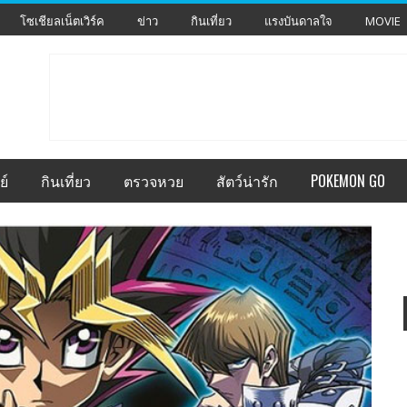
โซเชียลเน็ตเวิร์ค
ข่าว
กินเที่ยว
แรงบันดาลใจ
MOVIE
ย์
กินเที่ยว
ตรวจหวย
สัตว์น่ารัก
POKEMON GO