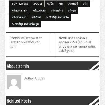
TONI MYERS
ZOOM
ชนโรง
ซูม
มาสเตอร์
หนัง
หนังMASTER
หนังZOOM
หนังชนโรง
หนังซูม
หนังมาสเตอร์
หนังใหม่
อะ บิวตี้ฟูล เพลนเน็ต
อะ บิวตี้ฟูล เพลนเน็ต ซูม
Previous:
Deepwater
Next:
หวยออกงวด 1
Horizon ฝ่าวิบัติเพลิง
ตุลาคม 2559 (1-10-59)
นรก
หวยงวดล่าสุด ผลสลากกิน
แบ่งรัฐบาล
About admin
Author Articles
Related Posts