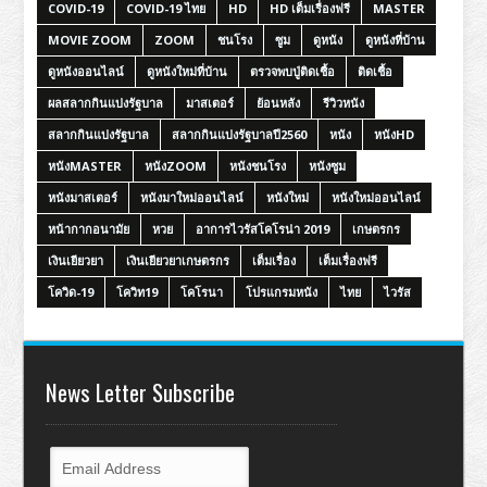
COVID-19
COVID-19 ไทย
HD
HD เต็มเรื่องฟรี
MASTER
MOVIE ZOOM
ZOOM
ชนโรง
ซูม
ดูหนัง
ดูหนังที่บ้าน
ดูหนังออนไลน์
ดูหนังใหม่ที่บ้าน
ตรวจพบปู่ติดเชื้อ
ติดเชื้อ
ผลสลากกินแบ่งรัฐบาล
มาสเตอร์
ย้อนหลัง
รีวิวหนัง
สลากกินแบ่งรัฐบาล
สลากกินแบ่งรัฐบาลปี2560
หนัง
หนังHD
หนังMASTER
หนังZOOM
หนังชนโรง
หนังซูม
หนังมาสเตอร์
หนังมาใหม่ออนไลน์
หนังใหม่
หนังใหม่ออนไลน์
หน้ากากอนามัย
หวย
อาการไวรัสโคโรน่า 2019
เกษตรกร
เงินเยียวยา
เงินเยียวยาเกษตรกร
เต็มเรื่อง
เต็มเรื่องฟรี
โควิด-19
โควิท19
โคโรนา
โปรแกรมหนัง
ไทย
ไวรัส
News Letter Subscribe