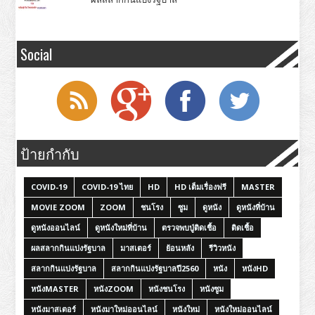
Social
ป้ายกำกับ
COVID-19
COVID-19 ไทย
HD
HD เต็มเรื่องฟรี
MASTER
MOVIE ZOOM
ZOOM
ชนโรง
ซูม
ดูหนัง
ดูหนังที่บ้าน
ดูหนังออนไลน์
ดูหนังใหม่ที่บ้าน
ตรวจพบปู่ติดเชื้อ
ติดเชื้อ
ผลสลากกินแบ่งรัฐบาล
มาสเตอร์
ย้อนหลัง
รีวิวหนัง
สลากกินแบ่งรัฐบาล
สลากกินแบ่งรัฐบาลปี2560
หนัง
หนังHD
หนังMASTER
หนังZOOM
หนังชนโรง
หนังซูม
หนังมาสเตอร์
หนังมาใหม่ออนไลน์
หนังใหม่
หนังใหม่ออนไลน์