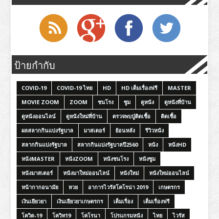
ป้ายกำกับ
COVID-19
COVID-19 ไทย
HD
HD เต็มเรื่องฟรี
MASTER
MOVIE ZOOM
ZOOM
ชนโรง
ซูม
ดูหนัง
ดูหนังที่บ้าน
ดูหนังออนไลน์
ดูหนังใหม่ที่บ้าน
ตรวจพบปู่ติดเชื้อ
ติดเชื้อ
ผลสลากกินแบ่งรัฐบาล
มาสเตอร์
ย้อนหลัง
รีวิวหนัง
สลากกินแบ่งรัฐบาล
สลากกินแบ่งรัฐบาลปี2560
หนัง
หนังHD
หนังMASTER
หนังZOOM
หนังชนโรง
หนังซูม
หนังมาสเตอร์
หนังมาใหม่ออนไลน์
หนังใหม่
หนังใหม่ออนไลน์
หน้ากากอนามัย
หวย
อาการไวรัสโคโรน่า 2019
เกษตรกร
เงินเยียวยา
เงินเยียวยาเกษตรกร
เต็มเรื่อง
เต็มเรื่องฟรี
โควิด-19
โควิท19
โคโรนา
โปรแกรมหนัง
ไทย
ไวรัส