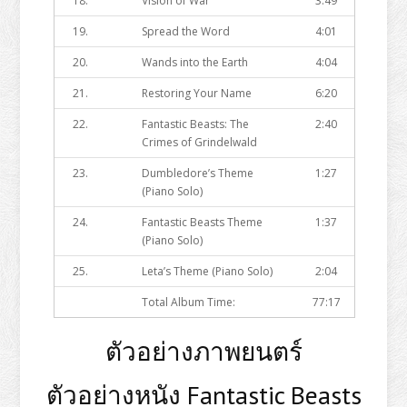
18.
Vision of War
3:49
19.
Spread the Word
4:01
20.
Wands into the Earth
4:04
21.
Restoring Your Name
6:20
22.
Fantastic Beasts: The
2:40
Crimes of Grindelwald
23.
Dumbledore’s Theme
1:27
(Piano Solo)
24.
Fantastic Beasts Theme
1:37
(Piano Solo)
25.
Leta’s Theme (Piano Solo)
2:04
Total Album Time:
77:17
ตัวอย่างภาพยนตร์
ตัวอย่างหนัง Fantastic Beasts