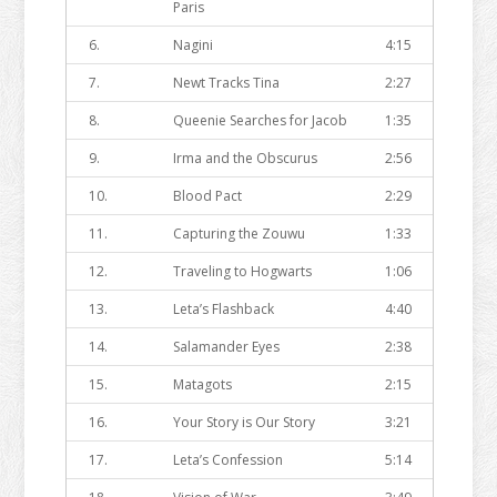
Paris
6.
Nagini
4:15
7.
Newt Tracks Tina
2:27
8.
Queenie Searches for Jacob
1:35
9.
Irma and the Obscurus
2:56
10.
Blood Pact
2:29
11.
Capturing the Zouwu
1:33
12.
Traveling to Hogwarts
1:06
13.
Leta’s Flashback
4:40
14.
Salamander Eyes
2:38
15.
Matagots
2:15
16.
Your Story is Our Story
3:21
17.
Leta’s Confession
5:14