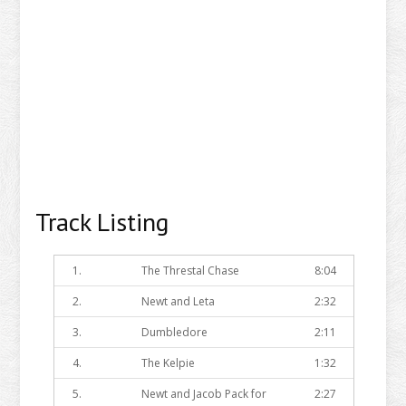
Track Listing
1.
The Threstal Chase
8:04
2.
Newt and Leta
2:32
3.
Dumbledore
2:11
4.
The Kelpie
1:32
5.
Newt and Jacob Pack for
2:27