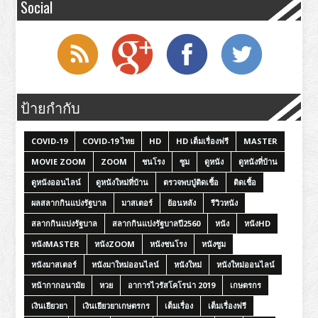
Social
ป้ายกำกับ
COVID-19
COVID-19 ไทย
HD
HD เต็มเรื่องฟรี
MASTER
MOVIE ZOOM
ZOOM
ชนโรง
ซูม
ดูหนัง
ดูหนังที่บ้าน
ดูหนังออนไลน์
ดูหนังใหม่ที่บ้าน
ตรวจพบปู่ติดเชื้อ
ติดเชื้อ
ผลสลากกินแบ่งรัฐบาล
มาสเตอร์
ย้อนหลัง
รีวิวหนัง
สลากกินแบ่งรัฐบาล
สลากกินแบ่งรัฐบาลปี2560
หนัง
หนังHD
หนังMASTER
หนังZOOM
หนังชนโรง
หนังซูม
หนังมาสเตอร์
หนังมาใหม่ออนไลน์
หนังใหม่
หนังใหม่ออนไลน์
หน้ากากอนามัย
หวย
อาการไวรัสโคโรน่า 2019
เกษตรกร
เงินเยียวยา
เงินเยียวยาเกษตรกร
เต็มเรื่อง
เต็มเรื่องฟรี