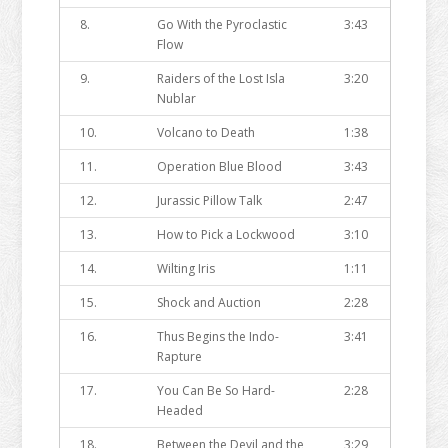
8.
Go With the Pyroclastic
3:43
Flow
9.
Raiders of the Lost Isla
3:20
Nublar
10.
Volcano to Death
1:38
11.
Operation Blue Blood
3:43
12.
Jurassic Pillow Talk
2:47
13.
How to Pick a Lockwood
3:10
14.
Wilting Iris
1:11
15.
Shock and Auction
2:28
16.
Thus Begins the Indo-
3:41
Rapture
17.
You Can Be So Hard-
2:28
Headed
18.
Between the Devil and the
3:29