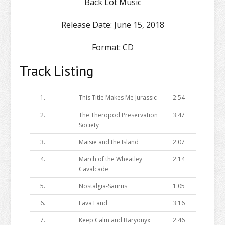
Back Lot Music
Release Date:
June 15, 2018
Format:
CD
Track Listing
1.
This Title Makes Me Jurassic
2:54
2.
The Theropod Preservation
3:47
Society
3.
Maisie and the Island
2:07
4.
March of the Wheatley
2:14
Cavalcade
5.
Nostalgia-Saurus
1:05
6.
Lava Land
3:16
7.
Keep Calm and Baryonyx
2:46