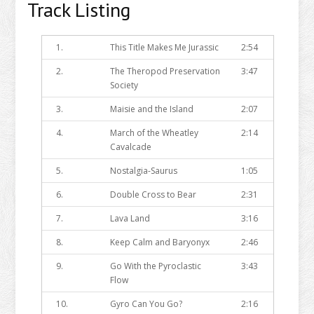
Track Listing
1.
This Title Makes Me Jurassic
2:54
2.
The Theropod Preservation
3:47
Society
3.
Maisie and the Island
2:07
4.
March of the Wheatley
2:14
Cavalcade
5.
Nostalgia-Saurus
1:05
6.
Double Cross to Bear
2:31
7.
Lava Land
3:16
8.
Keep Calm and Baryonyx
2:46
9.
Go With the Pyroclastic
3:43
Flow
10.
Gyro Can You Go?
2:16