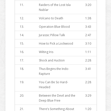
11.
Raiders of the Lost Isla
3:20
Nublar
12.
Volcano to Death
1:38
13.
Operation Blue Blood
3:43
14.
Jurassic Pillow Talk
2:47
15.
How to Pick a Lockwood
3:10
16.
Wilting Iris
1:11
17.
Shock and Auction
2:28
18.
Thus Begins the Indo-
3:41
Rapture
19.
You Can Be So Hard-
2:28
Headed
20.
Between the Devil and the
3:29
Deep Blue Free
21.
There’s Something About
1:20