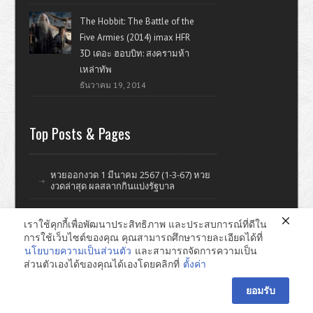
The Hobbit: The Battle of the
Five Armies (2014) imax HFR
3D เดอะ ฮอบบิท: สงครามห้า
เหล่าทัพ
ธันวาคม 19, 2014
Top Posts & Pages
หวยออกงวด 1 มีนาคม 2567 (1-3-67) หวย
งวดล่าสุด ผลสลากกินแบ่งรัฐบาล
เราใช้คุกกี้เพื่อพัฒนาประสิทธิภาพ และประสบการณ์ที่ดีใน
การใช้เว็บไซต์ของคุณ คุณสามารถศึกษารายละเอียดได้ที่
ดูหนังออนไลน์ หนังใหม่ แรงบันดาลใจ ไอที รีวิววิจารณ์หนังมั่วๆ
นโยบายความเป็นส่วนตัว
และสามารถจัดการความเป็น
ส่วนตัวเองได้ของคุณได้เองโดยคลิกที่
ตั้งค่า
หาดใหญ่ ทำเว็บไซต์ © 2026
ยอมรับ
E-mail : pomsuay@gmail.com