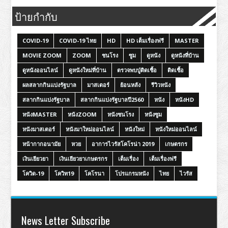
ป้ายกำกับ
COVID-19
COVID-19 ไทย
HD
HD เต็มเรื่องฟรี
MASTER
MOVIE ZOOM
ZOOM
ชนโรง
ซูม
ดูหนัง
ดูหนังที่บ้าน
ดูหนังออนไลน์
ดูหนังใหม่ที่บ้าน
ตรวจพบปู่ติดเชื้อ
ติดเชื้อ
ผลสลากกินแบ่งรัฐบาล
มาสเตอร์
ย้อนหลัง
รีวิวหนัง
สลากกินแบ่งรัฐบาล
สลากกินแบ่งรัฐบาลปี2560
หนัง
หนังHD
หนังMASTER
หนังZOOM
หนังชนโรง
หนังซูม
หนังมาสเตอร์
หนังมาใหม่ออนไลน์
หนังใหม่
หนังใหม่ออนไลน์
หน้ากากอนามัย
หวย
อาการไวรัสโคโรน่า 2019
เกษตรกร
เงินเยียวยา
เงินเยียวยาเกษตรกร
เต็มเรื่อง
เต็มเรื่องฟรี
โควิด-19
โควิท19
โคโรนา
โปรแกรมหนัง
ไทย
ไวรัส
News Letter Subscribe