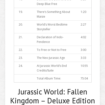
Deep Blue Free
19.
There’s Something About
1:20
Maisie
20.
World’s Worst Bedtime
2:27
Storyteller
21.
Declaration of Indo-
4:02
Pendence
22.
To Free or Not to Free
3:00
23.
The Neo-Jurassic Age
3:33
24.
At Jurassic World’s End
10:55
Credits/Suite
Total Album Time:
75:04
Jurassic World: Fallen
Kingdom – Deluxe Edition