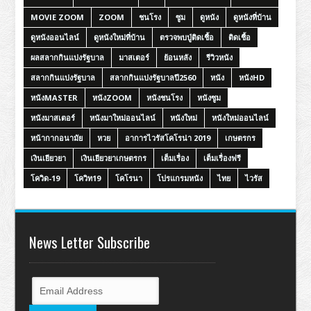
MOVIE ZOOM
ZOOM
ชนโรง
ซูม
ดูหนัง
ดูหนังที่บ้าน
ดูหนังออนไลน์
ดูหนังใหม่ที่บ้าน
ตรวจพบปู่ติดเชื้อ
ติดเชื้อ
ผลสลากกินแบ่งรัฐบาล
มาสเตอร์
ย้อนหลัง
รีวิวหนัง
สลากกินแบ่งรัฐบาล
สลากกินแบ่งรัฐบาลปี2560
หนัง
หนังHD
หนังMASTER
หนังZOOM
หนังชนโรง
หนังซูม
หนังมาสเตอร์
หนังมาใหม่ออนไลน์
หนังใหม่
หนังใหม่ออนไลน์
หน้ากากอนามัย
หวย
อาการไวรัสโคโรน่า 2019
เกษตรกร
เงินเยียวยา
เงินเยียวยาเกษตรกร
เต็มเรื่อง
เต็มเรื่องฟรี
โควิด-19
โควิท19
โคโรนา
โปรแกรมหนัง
ไทย
ไวรัส
News Letter Subscribe