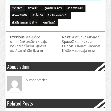
TOPICS
ข่าวทั่วไป
ถูกหวย 12 ล้าน
ผัวฉกหวยเมีย
ผัวฉกเงินเมีย
ผัวทิ้งเมีย
ผัวเมีย ทะเลาะกัน
ผัวเมียถูกหวย 12 ล้าน
หอบเงินหนี
Previous:
คลิปเดือด
Next:
นาทีประวัติศาสตร์
นายกเล็กร้อยเอ็ด ตบหนุ่ม
SpaceX ปล่อยจรวด
ติดยา หลังไล่ฟัน-ทุบตีพ่อ
Falcon 9 ส่งนักบินอวกาศ
แม่ ลั่นถ้าทำอีก มึงตาย !
NASA ทะยานสู่อวกาศ
About admin
Author Articles
Related Posts