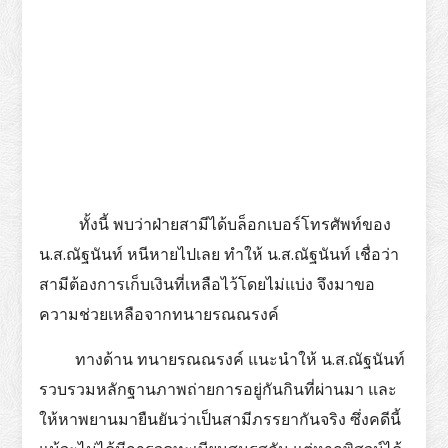
ทั้งนี้ พบว่าฝ่ายสามีได้บล็อกเบอร์โทรศัพท์ของ
น.ส.ณัฐนันท์ หนีหายไปเลย ทำให้ น.ส.ณัฐนันท์ เชื่อว่า
สามีต้องการเก็บเงินที่เหลือไว้โดยไม่แบ่ง จึงมาขอ
ความช่วยเหลือจากทนายรณณรงค์
ทางด้าน ทนายรณณรงค์ แนะนำให้ น.ส.ณัฐนันท์
รวบรวมหลักฐานภาพถ่ายการอยู่กันกินที่ผ่านมา และ
ให้หาพยานมายืนยันว่าเป็นสามีภรรยากันจริง ซึ่งคดีนี้