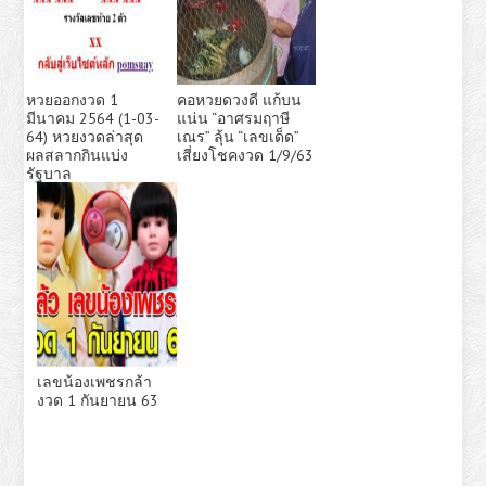
หวยออกงวด 1
คอหวยดวงดี แก้บน
มีนาคม 2564 (1-03-
แน่น “อาศรมฤาษี
64) หวยงวดล่าสุด
เณร” ลุ้น “เลขเด็ด”
ผลสลากกินแบ่ง
เสี่ยงโชคงวด 1/9/63
รัฐบาล
เลขน้องเพชรกล้า
งวด 1 กันยายน 63