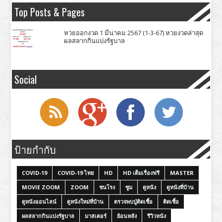
Top Posts & Pages
หวยออกงวด 1 มีนาคม 2567 (1-3-67) หวยงวดล่าสุด
ผลสลากกินแบ่งรัฐบาล
Social
ป้ายกำกับ
COVID-19
COVID-19 ไทย
HD
HD เต็มเรื่องฟรี
MASTER
MOVIE ZOOM
ZOOM
ชนโรง
ซูม
ดูหนัง
ดูหนังที่บ้าน
ดูหนังออนไลน์
ดูหนังใหม่ที่บ้าน
ตรวจพบปู่ติดเชื้อ
ติดเชื้อ
ผลสลากกินแบ่งรัฐบาล
มาสเตอร์
ย้อนหลัง
รีวิวหนัง