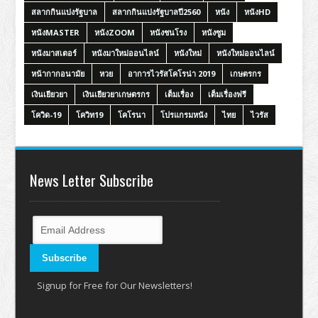
สลากกินแบ่งรัฐบาล
สลากกินแบ่งรัฐบาลปี2560
หนัง
หนังHD
หนังMASTER
หนังZOOM
หนังชนโรง
หนังซูม
หนังมาสเตอร์
หนังมาใหม่ออนไลน์
หนังใหม่
หนังใหม่ออนไลน์
หน้ากากอนามัย
หวย
อาการไวรัสโคโรน่า 2019
เกษตรกร
เงินเยียวยา
เงินเยียวยาเกษตรกร
เต็มเรื่อง
เต็มเรื่องฟรี
โควิด-19
โควิท19
โคโรนา
โปรแกรมหนัง
ไทย
ไวรัส
News Letter Subscribe
Signup for Free for Our Newsletters!