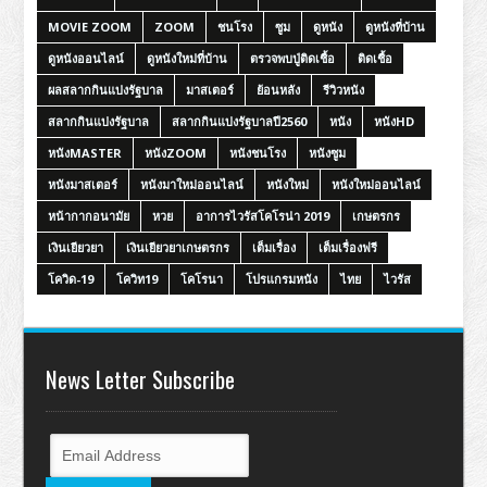
MOVIE ZOOM
ZOOM
ชนโรง
ซูม
ดูหนัง
ดูหนังที่บ้าน
ดูหนังออนไลน์
ดูหนังใหม่ที่บ้าน
ตรวจพบปู่ติดเชื้อ
ติดเชื้อ
ผลสลากกินแบ่งรัฐบาล
มาสเตอร์
ย้อนหลัง
รีวิวหนัง
สลากกินแบ่งรัฐบาล
สลากกินแบ่งรัฐบาลปี2560
หนัง
หนังHD
หนังMASTER
หนังZOOM
หนังชนโรง
หนังซูม
หนังมาสเตอร์
หนังมาใหม่ออนไลน์
หนังใหม่
หนังใหม่ออนไลน์
หน้ากากอนามัย
หวย
อาการไวรัสโคโรน่า 2019
เกษตรกร
เงินเยียวยา
เงินเยียวยาเกษตรกร
เต็มเรื่อง
เต็มเรื่องฟรี
โควิด-19
โควิท19
โคโรนา
โปรแกรมหนัง
ไทย
ไวรัส
News Letter Subscribe