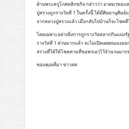
ด้านพระครูโกศลสิกขกิจ กล่าวว่า อาตมๅขอแส
ปู่สรวงถูกรางวัลที่ 1 ในครั้งนี้ ได้มีศิษย
จากหลวงปู่สรวงแล้ว เมื่อกลับไปบ้านก็จะโชคด
โดยเฉพาะอย่างยิ่งการถูกรางวัลสลากกินแบ่งรัฐบ
รางวัลที่ 1 ส่วนมากแล้ว จะไม่เปิดเผยตนเองอ
สรวงที่ได้ให้โชคตามที่ขอพรเอๅไว้จำนวนมากท
ขอบคุณที่มา ข่าวสด