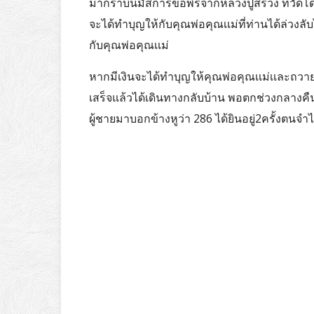
มากราบนมัสการขอพรจากหลวงปู่สรวง ที่วัดโด
จะได้ทำบุญให้กับคุณพ่อคุณเเม่ที่ท่านได้ล่วงลั
กับคุณพ่อคุณเเม่
หากมีเงินจะได้ทำบุญให้คุณพ่อคุณเเม่เเละถว
เสร็จแล้วได้เดินทางกลับบ้าน พอตกช่วงกลางคืน
ผู้ชายมาบอกข้างหูว่า 286 ได้ยินอยู่2ครั้งตน