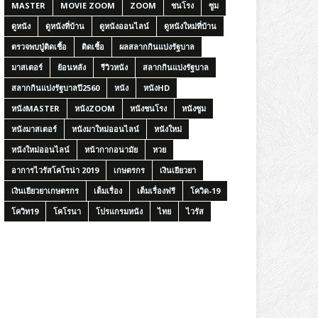
MASTER
MOVIE ZOOM
ZOOM
ชนโรง
ซูม
ดูหนัง
ดูหนังที่บ้าน
ดูหนังออนไลน์
ดูหนังใหม่ที่บ้าน
ตรวจพบปู่ติดเชื้อ
ติดเชื้อ
ผลสลากกินแบ่งรัฐบาล
มาสเตอร์
ย้อนหลัง
รีวิวหนัง
สลากกินแบ่งรัฐบาล
สลากกินแบ่งรัฐบาลปี2560
หนัง
หนังHD
หนังMASTER
หนังZOOM
หนังชนโรง
หนังซูม
หนังมาสเตอร์
หนังมาใหม่ออนไลน์
หนังใหม่
หนังใหม่ออนไลน์
หน้ากากอนามัย
หวย
อาการไวรัสโคโรน่า 2019
เกษตรกร
เงินเยียวยา
เงินเยียวยาเกษตรกร
เต็มเรื่อง
เต็มเรื่องฟรี
โควิด-19
โควิท19
โคโรนา
โปรแกรมหนัง
ไทย
ไวรัส