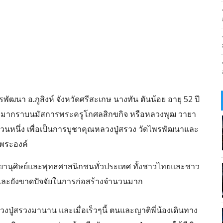
รพัฒนา อ.ภูสิงห์ จังหวัดศรีสะเกษ นางทัน ตันน้อย อายุ 52 ปี
ทางมากราบนมัสการพระครูโกศลสิกขกิจ หรือหลวงพุฒ วายา
นหนึ่ง เพื่อเป็นการบูชาคุณหลวงปู่สรวง วัดไพรพัฒนาและ
 พระองค์
ษยานุศิษย์และพุทธศาสนิกชนทั่วประเทศ ทั้งชาวไทยและชาว
ชและยังขาดปัจจัยในการก่อสร้างจำนวนมาก
ปู่สรวงมานาน และเมื่อเร็วๆนี้ ตนและญาติพี่น้องเดินทาง