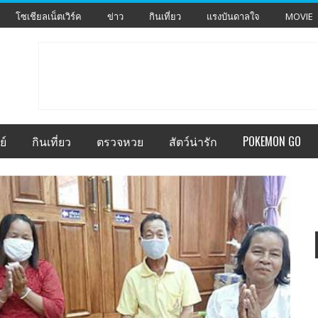
โซเชียลเน็ตเวิร์ค
ข่าว
กินเที่ยว
แรงบันดาลใจ
MOVIE
ย์
กินเที่ยว
ตรวจหวย
สัตว์น่ารัก
POKEMON GO