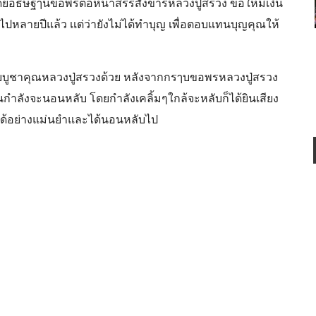
ยอธิษฐๅนขอพรต่อหน้าสรีรสังขารหลวงปู่สรวง ขอให้มีเงิน
บไปหลายปีแล้ว เเต่ว่ายังไม่ได้ทำบุญ เพื่อตอบแทนบุญคุณให้
ายบูชาคุณหลวงปู่สรวงด้วย หลังจากกรๅบขอพรหลวงปู่สรวง
กำลังจะนอนหลับ โดยกำลังเคลิ้มๆใกล้จะหลับก็ได้ยินเสียง
จำได้อย่างแม่นยำและได้นอนหลับไป