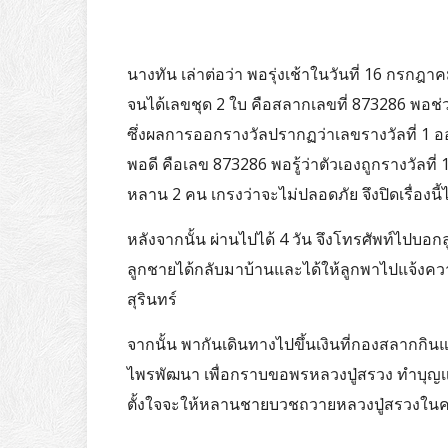
นางทัน เล่าต่อว่า พอรุ่งเช้าในวันที่ 16 กรกฎาค
จนได้เลขชุด 2 ใบ คือสลากเลขที่ 873286 พอช่
ซึ่งผลการออกรางวัลปรากฏว่าเลขรางวัลที่ 1 อ
พอดี คือเลข 873286 พอรู้ว่าตัวเองถูกรางวัลที่ 1
หลาน 2 คน เกรงว่าจะไม่ปลอดภัย จึงปิดเรื่องนี้ไ
หลังจากนั้น ผ่านไปได้ 4 วัน จึงโทรศัพท์ไปบอกล
ลูกชายได้กลับมาบ้านและได้ให้ลูกพาไปแจ้งควา
สุรินทร์
จากนั้น พากันเดินทางไปขึ้นเงินที่กองสลากกิน
ไพรพัฒนา เพื่อกราบขอพรหลวงปู่สรวง ทำบุญเเก้
ตั้งใจจะให้หลานชายบวชถวายหลวงปู่สรวงในครั้