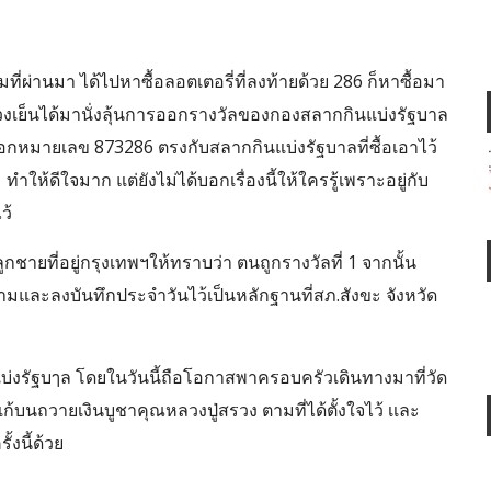
มที่ผ่านมา ได้ไปหาซื้อลอตเตอรี่ที่ลงท้ายด้วย 286 ก็หาซื้อมา
วงเย็นได้มานั่งลุ้นการออกรางวัลของกองสลากกินแบ่งรัฐบาล
อกหมายเลข 873286 ตรงกับสลากกินแบ่งรัฐบาลที่ซื้อเอาไว้
 ทำให้ดีใจมาก แต่ยังไม่ได้บอกเรื่องนี้ให้ใครรู้เพราะอยู่กับ
ว้
ูกชายที่อยู่กรุงเทพฯให้ทราบว่า ตนถูกรางวัลที่ 1 จากนั้น
มและลงบันทึกประจำวันไว้เป็นหลักฐานที่สภ.สังขะ จังหวัด
แบ่งรัฐบๅล โดยในวันนี้ถือโอกาสพาครอบครัวเดินทางมาที่วัด
บนถวายเงินบูชาคุณหลวงปู่สรวง ตามที่ได้ตั้งใจไว้ เเละ
งนี้ด้วย