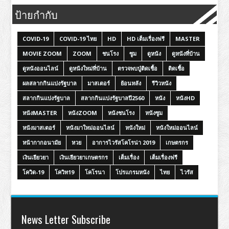
ป้ายกำกับ
COVID-19
COVID-19 ไทย
HD
HD เต็มเรื่องฟรี
MASTER
MOVIE ZOOM
ZOOM
ชนโรง
ซูม
ดูหนัง
ดูหนังที่บ้าน
ดูหนังออนไลน์
ดูหนังใหม่ที่บ้าน
ตรวจพบปู่ติดเชื้อ
ติดเชื้อ
ผลสลากกินแบ่งรัฐบาล
มาสเตอร์
ย้อนหลัง
รีวิวหนัง
สลากกินแบ่งรัฐบาล
สลากกินแบ่งรัฐบาลปี2560
หนัง
หนังHD
หนังMASTER
หนังZOOM
หนังชนโรง
หนังซูม
หนังมาสเตอร์
หนังมาใหม่ออนไลน์
หนังใหม่
หนังใหม่ออนไลน์
หน้ากากอนามัย
หวย
อาการไวรัสโคโรน่า 2019
เกษตรกร
เงินเยียวยา
เงินเยียวยาเกษตรกร
เต็มเรื่อง
เต็มเรื่องฟรี
โควิด-19
โควิท19
โคโรนา
โปรแกรมหนัง
ไทย
ไวรัส
News Letter Subscribe