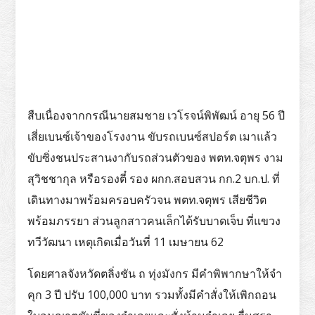
สืบเนื่องจากกรณีนายสมชาย เวโรจน์พิพัฒน์ อายุ 56 ปี
เสี่ยเบนซ์เจ้าของโรงงาน ขับรถเบนซ์สปอร์ต เมาแล้ว
ขับซิ่งชนประสานงากับรถส่วนตัวของ พตท.จตุพร งาม
สุวิชชากุล หรือรองตี๋ รอง ผกก.สอบสวน กก.2 บก.ป. ที่
เดินทางมาพร้อมครอบครัวจน พตท.จตุพร เสียชีวิต
พร้อมภรรยา ส่วนลูกสาวคนเล็กได้รับบาดเจ็บ ที่แขวง
ทวีวัฒนา เหตุเกิดเมื่อวันที่ 11 เมษายน 62
โดยศาลจังหวัดตลิ่งชัน ถ ทุ่งมังกร มีคำพิพากษาให้จำ
คุก 3 ปี ปรับ 100,000 บาท รวมทั้งมีคำสั่งให้เพิกถอน