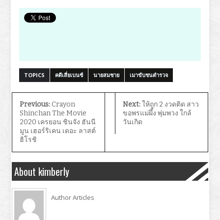
TOPICS
คดีเสี่ยเบนซ์
นายสมชาย
เมาขับชนตำรวจ
Previous:
Crayon
Next:
ให้ถูก 2 งวดติด สาว
Shinchan The Movie
ขอพรแม่ผึ้ง พุ่มพวง ใกล้
2020 เครยอน ชินจัง ฮันนี
วันเกิด
มูน เฮอร์ริเคน เดอะ ลาสต์
ฮิโรชิ
About kimberly
Author Articles