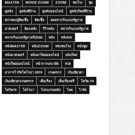
MASTER
MOVIE ZOOM
ZOOM
ชนโรง
ซูม
ดูหนัง
ดูหนังที่บ้าน
ดูหนังออนไลน์
ดูหนังใหม่ที่บ้าน
ตรวจพบปู่ติดเชื้อ
ติดเชื้อ
ผลสลากกินแบ่งรัฐบาล
มาสเตอร์
ย้อนหลัง
รีวิวหนัง
สลากกินแบ่งรัฐบาล
สลากกินแบ่งรัฐบาลปี2560
หนัง
หนังHD
หนังMASTER
หนังZOOM
หนังชนโรง
หนังซูม
หนังมาสเตอร์
หนังมาใหม่ออนไลน์
หนังใหม่
หนังใหม่ออนไลน์
หน้ากากอนามัย
หวย
อาการไวรัสโคโรน่า 2019
เกษตรกร
เงินเยียวยา
เงินเยียวยาเกษตรกร
เต็มเรื่อง
เต็มเรื่องฟรี
โควิด-19
โควิท19
โคโรนา
โปรแกรมหนัง
ไทย
ไวรัส