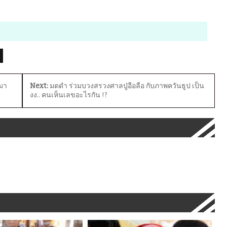
มา
Next:
มดดำ ร่วมบวงสรวงศาลปู่อือลือ กับภาพควันธูป เป็น
งง.. คนเห็นเลขอะไรกัน !?