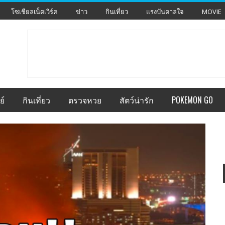
โซเชียลเน็ตเวิร์ค
ข่าว
กินเที่ยว
แรงบันดาลใจ
MOVIE
ย์
กินเที่ยว
ตรวจหวย
สัตว์น่ารัก
POKEMON GO