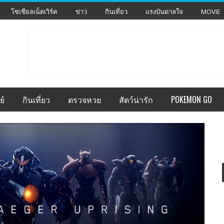
โซเชียลเน็ตเวิร์ค
ข่าว
กินเที่ยว
แรงบันดาลใจ
MOVIE
ย์
กินเที่ยว
ตรวจหวย
สัตว์น่ารัก
POKEMON GO