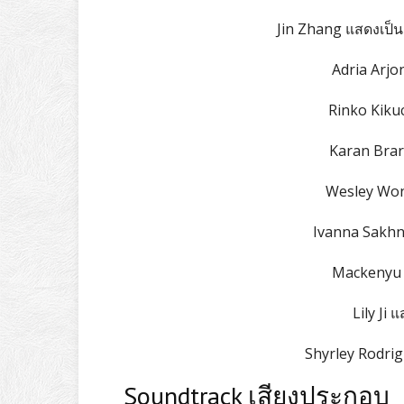
Jin Zhang แสดงเป็
Adria Arjo
Rinko Kiku
Karan Brar
Wesley Won
Ivanna Sakhn
Mackenyu แ
Lily Ji 
Shyrley Rodri
Soundtrack เสียงประกอบ เ