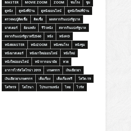
MASTER
MOVIE ZOOM
ZOOM
ชนโรง
ซูม
ดูหนัง
ดูหนังที่บ้าน
ดูหนังออนไลน์
ดูหนังใหม่ที่บ้าน
ตรวจพบปู่ติดเชื้อ
ติดเชื้อ
ผลสลากกินแบ่งรัฐบาล
มาสเตอร์
ย้อนหลัง
รีวิวหนัง
สลากกินแบ่งรัฐบาล
สลากกินแบ่งรัฐบาลปี2560
หนัง
หนังHD
หนังMASTER
หนังZOOM
หนังชนโรง
หนังซูม
หนังมาสเตอร์
หนังมาใหม่ออนไลน์
หนังใหม่
หนังใหม่ออนไลน์
หน้ากากอนามัย
หวย
อาการไวรัสโคโรน่า 2019
เกษตรกร
เงินเยียวยา
เงินเยียวยาเกษตรกร
เต็มเรื่อง
เต็มเรื่องฟรี
โควิด-19
โควิท19
โคโรนา
โปรแกรมหนัง
ไทย
ไวรัส