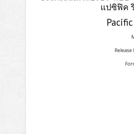
แปซิฟิค ร
Pacifi
M
Release 
For