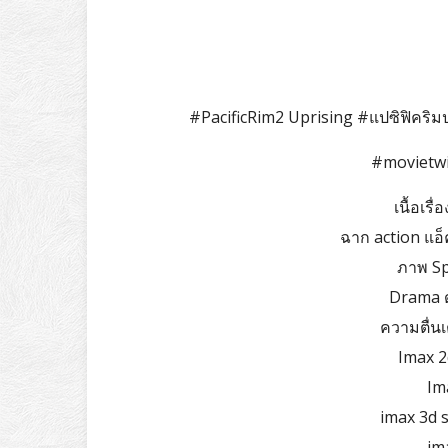
#PacificRim2 Uprising #แปซิฟิคริมป
#movietw
เนื้อเรื
ฉาก action แอ็คช
ภาพ Spe
Drama ด
ความตื่นเ
Imax 2
Ima
imax 3d s
ima