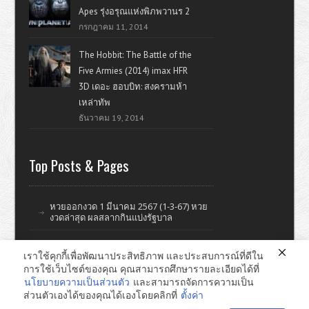
Apes รุ่งอรุณแห่งพิภพวานร 2
กรกฎาคม 11, 2014
The Hobbit: The Battle of the
Five Armies (2014) imax HFR
3D เดอะ ฮอบบิท: สงครามห้า
เหล่าทัพ
ธันวาคม 19, 2014
Top Posts & Pages
หวยออกงวด 1 มีนาคม 2567 (1-3-67) หวย
งวดล่าสุด ผลสลากกินแบ่งรัฐบาล
เราใช้คุกกี้เพื่อพัฒนาประสิทธิภาพ และประสบการณ์ที่ดีใน
การใช้เว็บไซต์ของคุณ คุณสามารถศึกษารายละเอียดได้ที่
ดูหนังออนไลน์ หนังใหม่ แรงบันดาลใจ ไอที รีวิววิจารณ์หนังมั่วๆ
นโยบายความเป็นส่วนตัว
และสามารถจัดการความเป็น
ส่วนตัวเองได้ของคุณได้เองโดยคลิกที่
ตั้งค่า
หาดใหญ่ ทำเว็บไซต์ © 2026