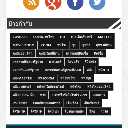
ป้ายกำกับ
COVID-19
COVID-19 ไทย
HD
HD เต็มเรื่องฟรี
MASTER
MOVIE ZOOM
ZOOM
ชนโรง
ซูม
ดูหนัง
ดูหนังที่บ้าน
ดูหนังออนไลน์
ดูหนังใหม่ที่บ้าน
ตรวจพบปู่ติดเชื้อ
ติดเชื้อ
ผลสลากกินแบ่งรัฐบาล
มาสเตอร์
ย้อนหลัง
รีวิวหนัง
สลากกินแบ่งรัฐบาล
สลากกินแบ่งรัฐบาลปี2560
หนัง
หนังHD
หนังMASTER
หนังZOOM
หนังชนโรง
หนังซูม
หนังมาสเตอร์
หนังมาใหม่ออนไลน์
หนังใหม่
หนังใหม่ออนไลน์
หน้ากากอนามัย
หวย
อาการไวรัสโคโรน่า 2019
เกษตรกร
เงินเยียวยา
เงินเยียวยาเกษตรกร
เต็มเรื่อง
เต็มเรื่องฟรี
โควิด-19
โควิท19
โคโรนา
โปรแกรมหนัง
ไทย
ไวรัส