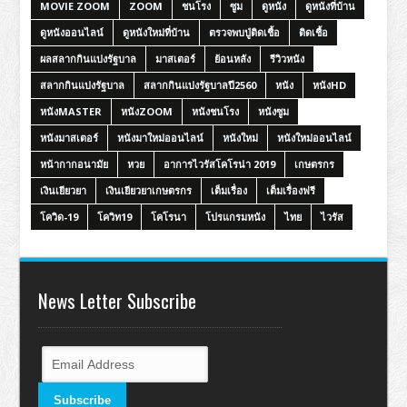
MOVIE ZOOM
ZOOM
ชนโรง
ซูม
ดูหนัง
ดูหนังที่บ้าน
ดูหนังออนไลน์
ดูหนังใหม่ที่บ้าน
ตรวจพบปู่ติดเชื้อ
ติดเชื้อ
ผลสลากกินแบ่งรัฐบาล
มาสเตอร์
ย้อนหลัง
รีวิวหนัง
สลากกินแบ่งรัฐบาล
สลากกินแบ่งรัฐบาลปี2560
หนัง
หนังHD
หนังMASTER
หนังZOOM
หนังชนโรง
หนังซูม
หนังมาสเตอร์
หนังมาใหม่ออนไลน์
หนังใหม่
หนังใหม่ออนไลน์
หน้ากากอนามัย
หวย
อาการไวรัสโคโรน่า 2019
เกษตรกร
เงินเยียวยา
เงินเยียวยาเกษตรกร
เต็มเรื่อง
เต็มเรื่องฟรี
โควิด-19
โควิท19
โคโรนา
โปรแกรมหนัง
ไทย
ไวรัส
News Letter Subscribe