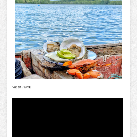
หอยนางรม