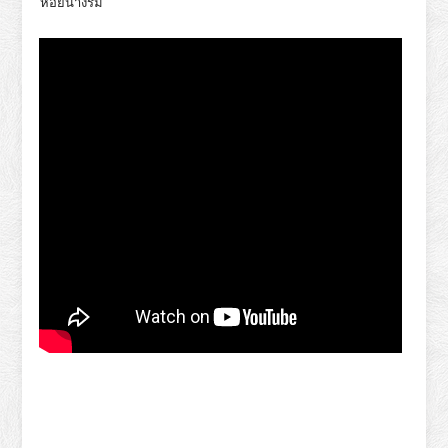
หอยนางรม