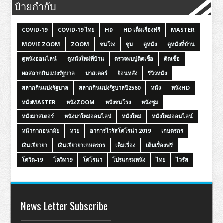
ป้ายกำกับ
COVID-19
COVID-19 ไทย
HD
HD เต็มเรื่องฟรี
MASTER
MOVIE ZOOM
ZOOM
ชนโรง
ซูม
ดูหนัง
ดูหนังที่บ้าน
ดูหนังออนไลน์
ดูหนังใหม่ที่บ้าน
ตรวจพบปู่ติดเชื้อ
ติดเชื้อ
ผลสลากกินแบ่งรัฐบาล
มาสเตอร์
ย้อนหลัง
รีวิวหนัง
สลากกินแบ่งรัฐบาล
สลากกินแบ่งรัฐบาลปี2560
หนัง
หนังHD
หนังMASTER
หนังZOOM
หนังชนโรง
หนังซูม
หนังมาสเตอร์
หนังมาใหม่ออนไลน์
หนังใหม่
หนังใหม่ออนไลน์
หน้ากากอนามัย
หวย
อาการไวรัสโคโรน่า 2019
เกษตรกร
เงินเยียวยา
เงินเยียวยาเกษตรกร
เต็มเรื่อง
เต็มเรื่องฟรี
โควิด-19
โควิท19
โคโรนา
โปรแกรมหนัง
ไทย
ไวรัส
News Letter Subscribe