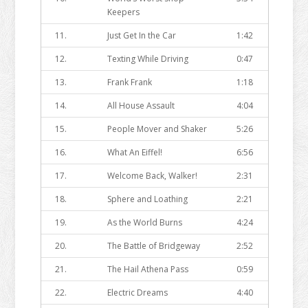
Keepers
11.
Just Get In the Car
1:42
12.
Texting While Driving
0:47
13.
Frank Frank
1:18
14.
All House Assault
4:04
15.
People Mover and Shaker
5:26
16.
What An Eiffel!
6:56
17.
Welcome Back, Walker!
2:31
18.
Sphere and Loathing
2:21
19.
As the World Burns
4:24
20.
The Battle of Bridgeway
2:52
21.
The Hail Athena Pass
0:59
22.
Electric Dreams
4:40