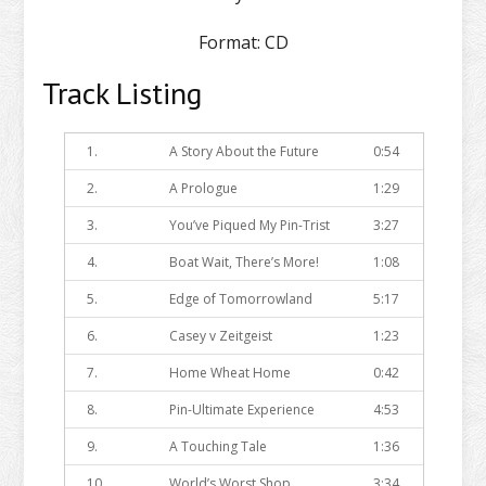
Format:
CD
Track Listing
1.
A Story About the Future
0:54
2.
A Prologue
1:29
3.
You’ve Piqued My Pin-Trist
3:27
4.
Boat Wait, There’s More!
1:08
5.
Edge of Tomorrowland
5:17
6.
Casey v Zeitgeist
1:23
7.
Home Wheat Home
0:42
8.
Pin-Ultimate Experience
4:53
9.
A Touching Tale
1:36
10.
World’s Worst Shop
3:34