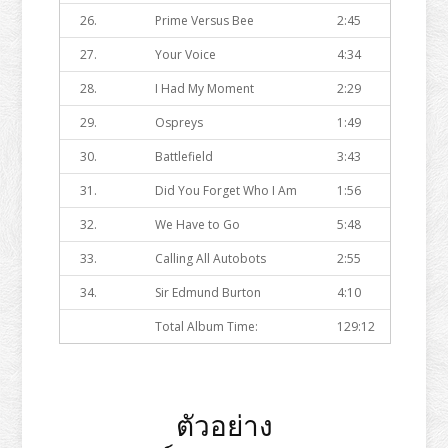
26.
Prime Versus Bee
2:45
27.
Your Voice
4:34
28.
I Had My Moment
2:29
29.
Ospreys
1:49
30.
Battlefield
3:43
31.
Did You Forget Who I Am
1:56
32.
We Have to Go
5:48
33.
Calling All Autobots
2:55
34.
Sir Edmund Burton
4:10
Total Album Time:
129:12
ตัวอย่าง