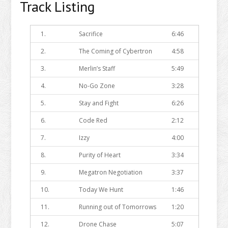
Track Listing
1.
Sacrifice
6:46
2.
The Coming of Cybertron
4:58
3.
Merlin’s Staff
5:49
4.
No-Go Zone
3:28
5.
Stay and Fight
6:26
6.
Code Red
2:12
7.
Izzy
4:00
8.
Purity of Heart
3:34
9.
Megatron Negotiation
3:37
10.
Today We Hunt
1:46
11.
Running out of Tomorrows
1:20
12.
Drone Chase
5:07