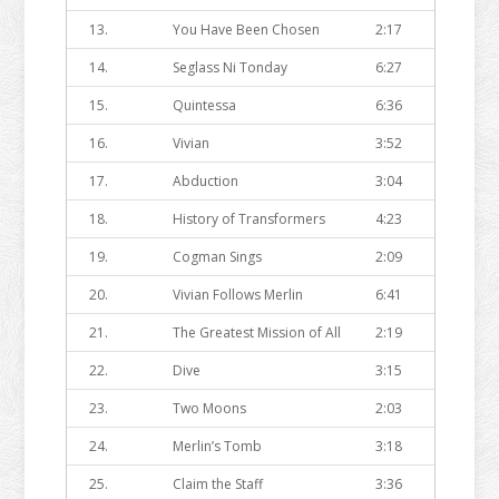
13.
You Have Been Chosen
2:17
14.
Seglass Ni Tonday
6:27
15.
Quintessa
6:36
16.
Vivian
3:52
17.
Abduction
3:04
18.
History of Transformers
4:23
19.
Cogman Sings
2:09
20.
Vivian Follows Merlin
6:41
21.
The Greatest Mission of All
2:19
22.
Dive
3:15
23.
Two Moons
2:03
24.
Merlin’s Tomb
3:18
25.
Claim the Staff
3:36