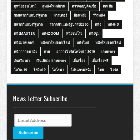
ดูหนังออนไลน์
ดูหนังใหม่ที่บ้าน
ตรวจพบปู่ติดเชื้อ
ติดเชื้อ
ผลสลากกินแบ่งรัฐบาล
มาสเตอร์
ย้อนหลัง
รีวิวหนัง
สลากกินแบ่งรัฐบาล
สลากกินแบ่งรัฐบาลปี2560
หนัง
หนังHD
หนังMASTER
หนังZOOM
หนังชนโรง
หนังซูม
หนังมาสเตอร์
หนังมาใหม่ออนไลน์
หนังใหม่
หนังใหม่ออนไลน์
หน้ากากอนามัย
หวย
อาการไวรัสโคโรน่า 2019
เกษตรกร
เงินเยียวยา
เงินเยียวยาเกษตรกร
เต็มเรื่อง
เต็มเรื่องฟรี
โควิด-19
โควิท19
โคโรนา
โปรแกรมหนัง
ไทย
ไวรัส
News Letter Subscribe