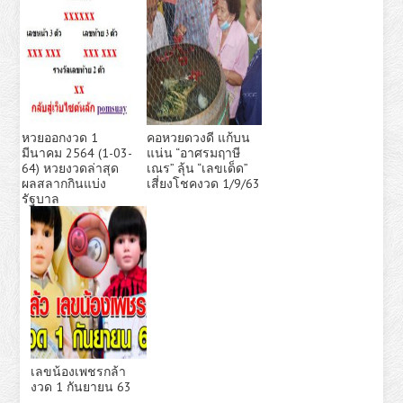
หวยออกงวด 1
คอหวยดวงดี แก้บน
มีนาคม 2564 (1-03-
แน่น “อาศรมฤาษี
64) หวยงวดล่าสุด
เณร” ลุ้น “เลขเด็ด”
ผลสลากกินแบ่ง
เสี่ยงโชคงวด 1/9/63
รัฐบาล
เลขน้องเพชรกล้า
งวด 1 กันยายน 63