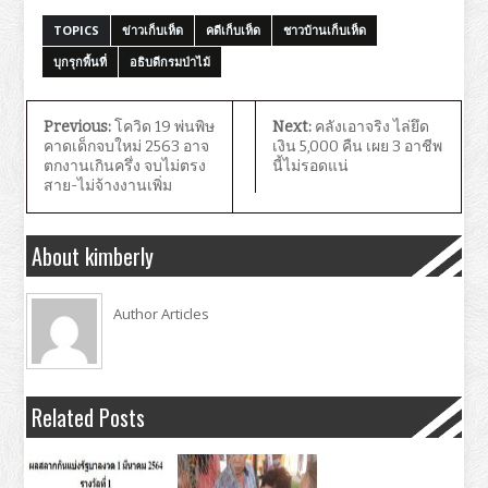
TOPICS
ข่าวเก็บเห็ด
คดีเก็บเห็ด
ชาวบ้านเก็บเห็ด
บุกรุกพื้นที่
อธิบดีกรมป่าไม้
Previous:
โควิด 19 พ่นพิษ
Next:
คลังเอาจริง ไล่ยึด
คาดเด็กจบใหม่ 2563 อาจ
เงิน 5,000 คืน เผย 3 อาชีพ
ตกงานเกินครึ่ง จบไม่ตรง
นี้ไม่รอดแน่
สาย-ไม่จ้างงานเพิ่ม
About kimberly
Author Articles
Related Posts