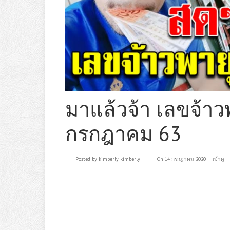
มาแล้วจ้า เลขจ้าวพ
กรกฎาคม 63
Posted by
kimberly kimberly
On 14 กรกฎาคม 2020
เข้าดู