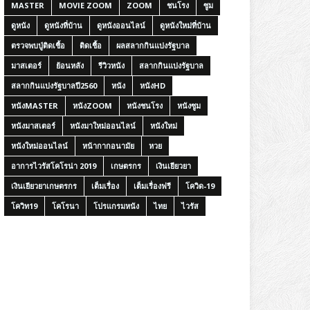
MASTER
MOVIE ZOOM
ZOOM
ชนโรง
ซูม
ดูหนัง
ดูหนังที่บ้าน
ดูหนังออนไลน์
ดูหนังใหม่ที่บ้าน
ตรวจพบปู่ติดเชื้อ
ติดเชื้อ
ผลสลากกินแบ่งรัฐบาล
มาสเตอร์
ย้อนหลัง
รีวิวหนัง
สลากกินแบ่งรัฐบาล
สลากกินแบ่งรัฐบาลปี2560
หนัง
หนังHD
หนังMASTER
หนังZOOM
หนังชนโรง
หนังซูม
หนังมาสเตอร์
หนังมาใหม่ออนไลน์
หนังใหม่
หนังใหม่ออนไลน์
หน้ากากอนามัย
หวย
อาการไวรัสโคโรน่า 2019
เกษตรกร
เงินเยียวยา
เงินเยียวยาเกษตรกร
เต็มเรื่อง
เต็มเรื่องฟรี
โควิด-19
โควิท19
โคโรนา
โปรแกรมหนัง
ไทย
ไวรัส