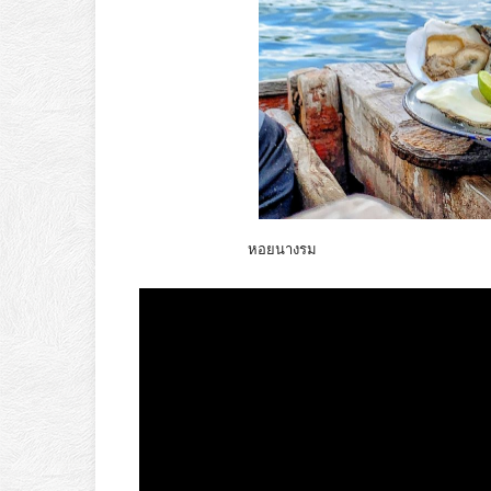
หอยนางรม