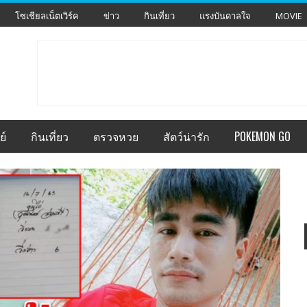
โซเชียลเน็ตเวิร์ค
ข่าว
กินเที่ยว
แรงบันดาลใจ
MOVIE
ย์
กินเที่ยว
ตรวจหวย
สัตว์น่ารัก
POKEMON GO