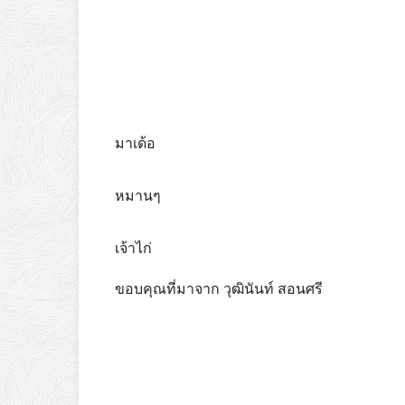
มาเด้อ
หมานๆ
เจ้าไก่
ขอบคุณที่มาจาก วุฒินันท์ สอนศรี