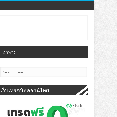
อาหาร
เว็บเทรดบิทคอยน์ไทย