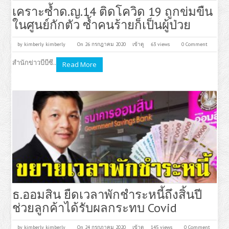
เคราะซ้ำด.ญ.14 ติดโควิด 19 ถูกข่มขืน
ในศูนย์กักตัว ซ้ำคนร้ายก็เป็นผู้ป่วย
by
kimberly kimberly
On 26 กรกฎาคม 2020
เข้าดู
63 views
0 Comment
สำนักข่าวบีบีซี..
Read More
ธ.ออมสิน ยืดเวลาพักชำระหนี้ถึงสิ้นปี
ช่วยลูกค้าได้รับผลกระทบ Covid
by
kimberly kimberly
On 24 กรกฎาคม 2020
เข้าดู
145 views
0 Comment