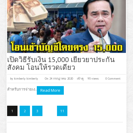
เปิดวิธีรับเงิน 15,000 เยียวยาประกัน
สังคม โอนให้รวดเดียว
by
kimberly kimberly
On 24 กรกฎาคม 2020
เข้าดู
93 views
0 Comment
สำหรับการจ่ายเง..
Read More
1
2
3
…
11