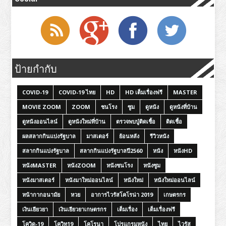
ป้ายกำกับ
COVID-19
COVID-19 ไทย
HD
HD เต็มเรื่องฟรี
MASTER
MOVIE ZOOM
ZOOM
ชนโรง
ซูม
ดูหนัง
ดูหนังที่บ้าน
ดูหนังออนไลน์
ดูหนังใหม่ที่บ้าน
ตรวจพบปู่ติดเชื้อ
ติดเชื้อ
ผลสลากกินแบ่งรัฐบาล
มาสเตอร์
ย้อนหลัง
รีวิวหนัง
สลากกินแบ่งรัฐบาล
สลากกินแบ่งรัฐบาลปี2560
หนัง
หนังHD
หนังMASTER
หนังZOOM
หนังชนโรง
หนังซูม
หนังมาสเตอร์
หนังมาใหม่ออนไลน์
หนังใหม่
หนังใหม่ออนไลน์
หน้ากากอนามัย
หวย
อาการไวรัสโคโรน่า 2019
เกษตรกร
เงินเยียวยา
เงินเยียวยาเกษตรกร
เต็มเรื่อง
เต็มเรื่องฟรี
โควิด-19
โควิท19
โคโรนา
โปรแกรมหนัง
ไทย
ไวรัส