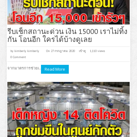
รีบเช็กสถานะด่วน เงิน 15000 เราไม่ทิ้ง
กัน โอนอีก ใครได้บ้างดูเลย
by
kimberly kimberly
On 27 กรกฎาคม 2020
เข้าดู
1,110 views
0 Comment
จากมาตรการช่วยเ..
Read More