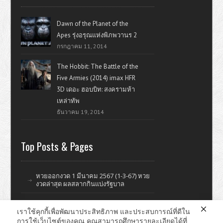
Dawn of the Planet of the
Apes รุ่งอรุณแห่งพิภพวานร 2
กรกฎาคม 11, 2014
The Hobbit: The Battle of the
Five Armies (2014) imax HFR
3D เดอะ ฮอบบิท: สงครามห้า
เหล่าทัพ
ธันวาคม 19, 2014
Top Posts & Pages
หวยออกงวด 1 มีนาคม 2567 (1-3-67) หวย
งวดล่าสุด ผลสลากกินแบ่งรัฐบาล
เราใช้คุกกี้เพื่อพัฒนาประสิทธิภาพ และประสบการณ์ที่ดีใน
การใช้เว็บไซต์ของคุณ คุณสามารถศึกษารายละเอียดได้ที่
ดูหนังออนไลน์ หนังใหม่ แรงบันดาลใจ ไอที รีวิววิจารณ์หนังมั่วๆ