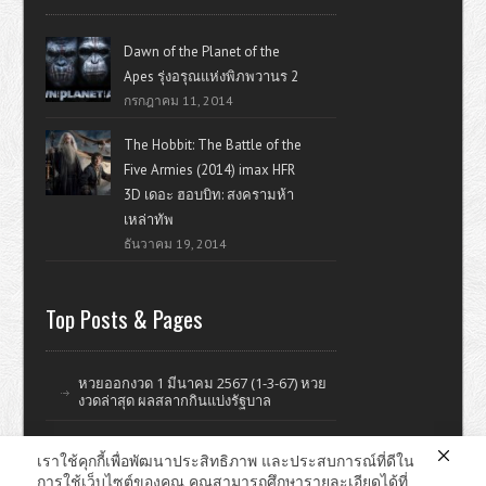
Dawn of the Planet of the
Apes รุ่งอรุณแห่งพิภพวานร 2
กรกฎาคม 11, 2014
The Hobbit: The Battle of the
Five Armies (2014) imax HFR
3D เดอะ ฮอบบิท: สงครามห้า
เหล่าทัพ
ธันวาคม 19, 2014
Top Posts & Pages
หวยออกงวด 1 มีนาคม 2567 (1-3-67) หวย
งวดล่าสุด ผลสลากกินแบ่งรัฐบาล
เราใช้คุกกี้เพื่อพัฒนาประสิทธิภาพ และประสบการณ์ที่ดีใน
การใช้เว็บไซต์ของคุณ คุณสามารถศึกษารายละเอียดได้ที่
ดูหนังออนไลน์ หนังใหม่ แรงบันดาลใจ ไอที รีวิววิจารณ์หนังมั่วๆ