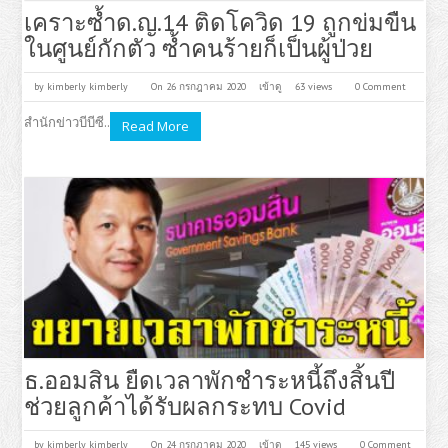
เคราะซ้ำด.ญ.14 ติดโควิด 19 ถูกข่มขืน
ในศูนย์กักตัว ซ้ำคนร้ายก็เป็นผู้ป่วย
by
kimberly kimberly
On 26 กรกฎาคม 2020
เข้าดู
63 views
0 Comment
สำนักข่าวบีบีซี..
Read More
ธ.ออมสิน ยืดเวลาพักชำระหนี้ถึงสิ้นปี
ช่วยลูกค้าได้รับผลกระทบ Covid
by
kimberly kimberly
On 24 กรกฎาคม 2020
เข้าดู
145 views
0 Comment