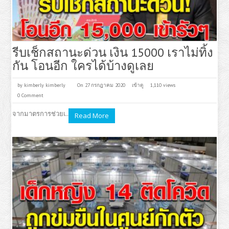
รีบเช็กสถานะด่วน เงิน 15000 เราไม่ทิ้ง
กัน โอนอีก ใครได้บ้างดูเลย
by
kimberly kimberly
On 27 กรกฎาคม 2020
เข้าดู
1,110 views
0 Comment
จากมาตรการช่วยเ..
Read More