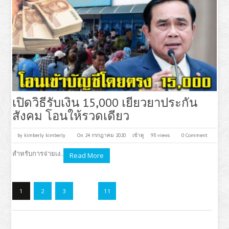
เปิดวิธีรับเงิน 15,000 เยียวยาประกัน
สังคม โอนให้รวดเดียว
by
kimberly kimberly
On 24 กรกฎาคม 2020
เข้าดู
93 views
0 Comment
สำหรับการจ่ายเง..
Read More
1
2
3
…
11