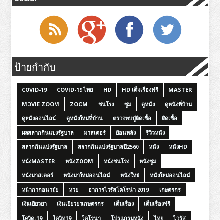
ป้ายกำกับ
COVID-19
COVID-19 ไทย
HD
HD เต็มเรื่องฟรี
MASTER
MOVIE ZOOM
ZOOM
ชนโรง
ซูม
ดูหนัง
ดูหนังที่บ้าน
ดูหนังออนไลน์
ดูหนังใหม่ที่บ้าน
ตรวจพบปู่ติดเชื้อ
ติดเชื้อ
ผลสลากกินแบ่งรัฐบาล
มาสเตอร์
ย้อนหลัง
รีวิวหนัง
สลากกินแบ่งรัฐบาล
สลากกินแบ่งรัฐบาลปี2560
หนัง
หนังHD
หนังMASTER
หนังZOOM
หนังชนโรง
หนังซูม
หนังมาสเตอร์
หนังมาใหม่ออนไลน์
หนังใหม่
หนังใหม่ออนไลน์
หน้ากากอนามัย
หวย
อาการไวรัสโคโรน่า 2019
เกษตรกร
เงินเยียวยา
เงินเยียวยาเกษตรกร
เต็มเรื่อง
เต็มเรื่องฟรี
โควิด-19
โควิท19
โคโรนา
โปรแกรมหนัง
ไทย
ไวรัส